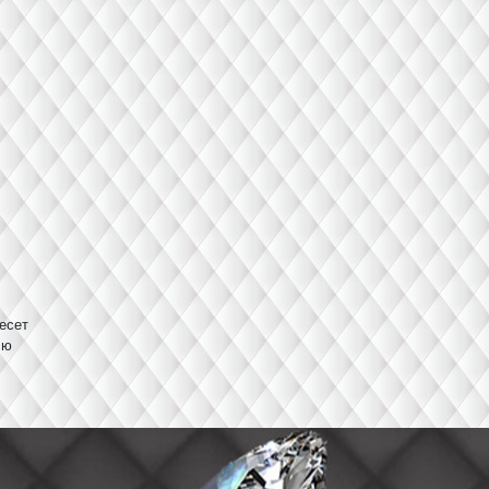
есет
сю