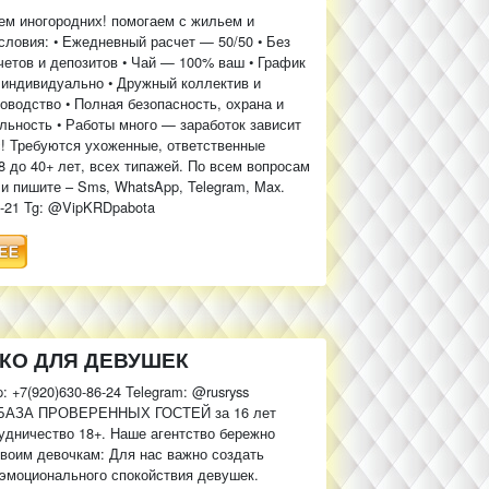
ем иногородних! помогаем с жильем и
словия: • Ежедневный расчет — 50/50 • Без
етов и депозитов • Чай — 100% ваш • График
индивидуально • Дружный коллектив и
оводство • Полная безопасность, охрана и
ьность • Работы много — заработок зависит
с! Требуются ухоженные, ответственные
8 до 40+ лет, всех типажей. По всем вопросам
и пишите – Sms, WhatsApp, Telegram, Max.
3-21 Tg: @VipKRDpabota
ЬКО ДЛЯ ДЕВУШЕК
: +7(920)630-86-24 Telegram: @rusryss
АЗА ПРОВЕРЕННЫХ ГОСТЕЙ за 16 лет
удничество 18+. Наше агентство бережно
своим девочкам: Для нас важно создать
эмоционального спокойствия девушек.