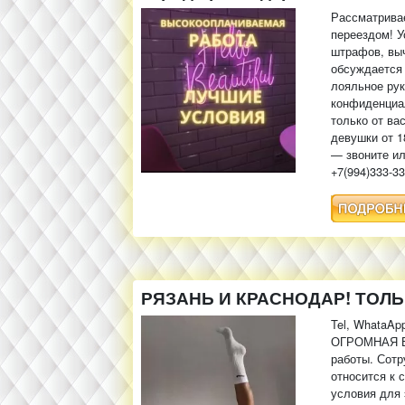
Рассматрива
переездом! У
штрафов, выч
обсуждается 
лояльное рук
конфиденциал
только от ва
девушки от 1
— звоните ил
+7(994)333-3
РЯЗАНЬ И КРАСНОДАР! ТОЛ
Tel, WhataApp
ОГРОМНАЯ Б
работы. Сотр
относится к 
условия для 