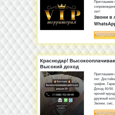
Приглашаем н
сопровождени
лет!
Звони в 
WhatsApp
Краснодар! Высокооплачиваем
Высокий доход
Приглашаем к
лет. Достойн
график. Гара
Доход 50/50.
прочей ерунд
дружный кол
Звонки, смс, 